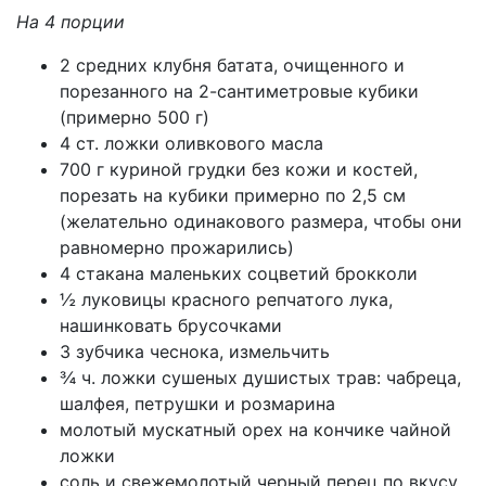
На 4 порции
2 средних клубня батата, очищенного и
порезанного на 2-сантиметровые кубики
(примерно 500 г)
4 ст. ложки оливкового масла
700 г куриной грудки без кожи и костей,
порезать на кубики примерно по 2,5 см
(желательно одинакового размера, чтобы они
равномерно прожарились)
4 стакана маленьких соцветий брокколи
½ луковицы красного репчатого лука,
нашинковать брусочками
3 зубчика чеснока, измельчить
¾ ч. ложки сушеных душистых трав: чабреца,
шалфея, петрушки и розмарина
молотый мускатный орех на кончике чайной
ложки
соль и свежемолотый черный перец по вкусу