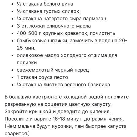
½ стакана белого вина
½ стакана густых сливок
¼ стакана натертого сыра пармезан
3 ст. ложки сливочного масла
400-500 г крупных креветок, почистить
бамбуковые шпажки, замочить в воде на 20-
25 мин.
оливковое масло холодного отжима для
поливки
свежемолотый черный перец
1 стакан соуса песто
¼ стакана листьев зеленого базилика
В большую кастрюлю с холодной водой положите
разрезанную на соцветия цветную капусту.
Закройте крышкой и доведите до кипения.
Посолите и варите 16-18 минут, до размягчения.
(Чем мельче будут кусочки, тем быстрее капуста
сварится.)