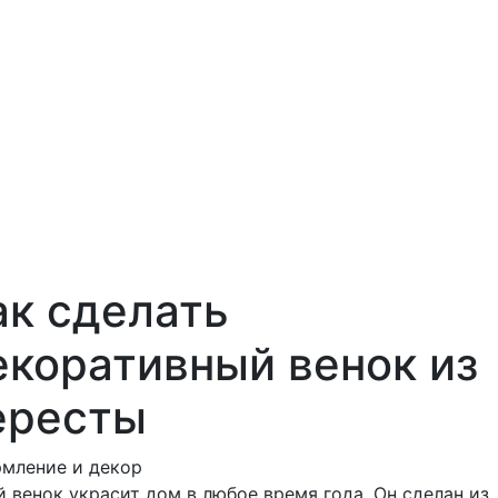
ак сделать
екоративный венок из
ересты
мление и декор
й венок украсит дом в любое время года. Он сделан из