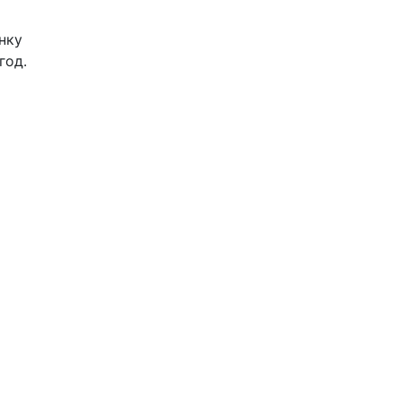
нку
год.