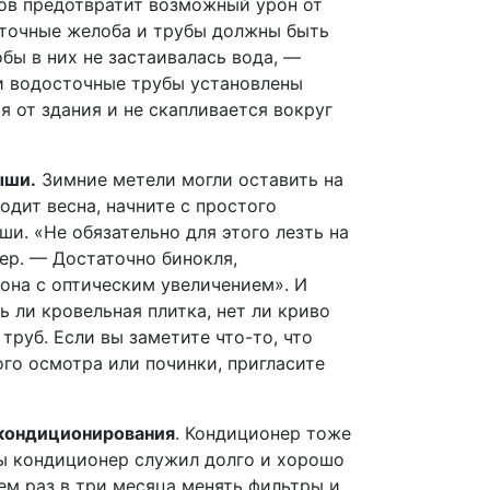
ов предотвратит возможный урон от
сточные желоба и трубы должны быть
обы в них не застаивалась вода, —
и водосточные трубы установлены
я от здания и не скапливается вокруг
ыши.
Зимние метели могли оставить на
ходит весна, начните с простого
и. «Не обязательно для этого лезть на
ер. — Достаточно бинокля,
она с оптическим увеличением». И
ь ли кровельная плитка, нет ли криво
руб. Если вы заметите что-то, что
ого осмотра или починки, пригласите
 кондиционирования
. Кондиционер тоже
ы кондиционер служил долго и хорошо
ем раз в три месяца менять фильтры и