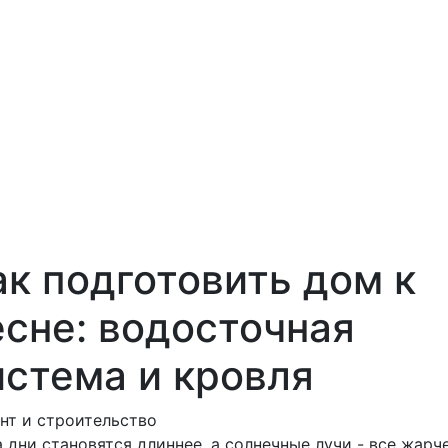
ак подготовить дом к
есне: водосточная
истема и кровля
нт и строительство
а дни становятся длиннее, а солнечные лучи - все жарче