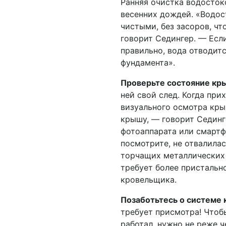
Ранняя очистка водосток
весенних дождей. «Водо
чистыми, без засоров, чт
говорит Седингер. — Есл
правильно, вода отводитс
фундамента».
Проверьте состояние кр
ней свой след. Когда при
визуального осмотра крыш
крышу, — говорит Сединг
фотоаппарата или смартф
посмотрите, не отвалилас
торчащих металлических т
требует более пристальн
кровельщика.
Позаботьтесь о системе
требует присмотра! Чтоб
работал, нужно не реже ч